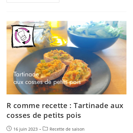
Comme
Réparer/Réutiliser
:
Textiles
Seconde
Main,
Ces
Commerçant.e.s
Qui
Y
Croient
(2/3)
La
Fripe
C’est
Chic
!
À
Olonzac
R comme recette : Tartinade aux
cosses de petits pois
Publication
Post
16 juin 2023
Recette de saison