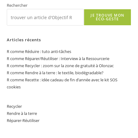
:
11
Rechercher
Astuces
Pour
JE TROUVE MON
Économiser
ÉCO-GESTE
L’eau
Au
Jardin
Articles récents
R comme Réduire : tuto anti-tâches
R comme Réparer/Réutiliser : Interview à la Ressourcerie
R comme Recycler : zoom sur la zone de gratuité à Olonzac
R comme Rendre à la terre : le textile, biodégradable?
R comme Recette : idée cadeau de fin d’année avec le kit SOS
cookies
Recycler
Rendre à la terre
Réparer-Réutiliser