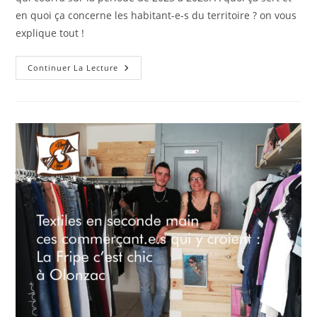
en quoi ça concerne les habitant-e-s du territoire ? on vous
explique tout !
R
Continuer La Lecture
Comme
Réduire
:
Programme
Local
De
Prévention
Des
Déchets
2023-
2028