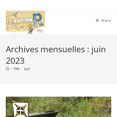
Skip
to
content
Menu
Archives mensuelles : juin
2023
>
PM
>
Juin