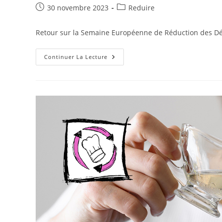
Publication
Post
30 novembre 2023
Reduire
publiée :
category:
Retour sur la Semaine Européenne de Réduction des Dé
R
Continuer La Lecture
Comme
Réduire
:
Semaine
Européenne
De
Réduction
Des
Déchets
2023
Du
Minervois
Au
Caroux