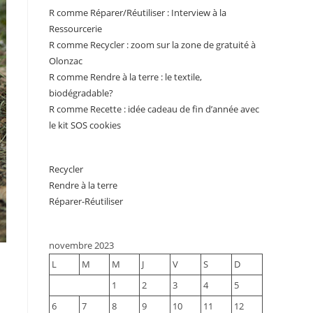
R comme Réparer/Réutiliser : Interview à la
Ressourcerie
R comme Recycler : zoom sur la zone de gratuité à
Olonzac
R comme Rendre à la terre : le textile,
biodégradable?
R comme Recette : idée cadeau de fin d’année avec
le kit SOS cookies
Recycler
Rendre à la terre
Réparer-Réutiliser
novembre 2023
L
M
M
J
V
S
D
1
2
3
4
5
6
7
8
9
10
11
12