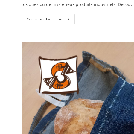
toxiques ou de mystérieux produits industriels. Découvre
R
Continuer La Lecture
Comme
Recette
:
L’eau
De
Cuisson
Du
Riz,
Un
«
Baume
De
Jouvence
»
Pour
Les
Cheveux
!