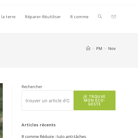
Toggle
 la terre
Réparer-Réutiliser
R comme
website
>
PM
>
Nov
search
Rechercher
JE TROUVE
MON ÉCO-
GESTE
Articles récents
R comme Réduire : tuto anti-tâches