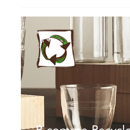
Réparer/Réutiliser:
On
A
Testé…
Le
Sac
À
Pain En
Jeans
!