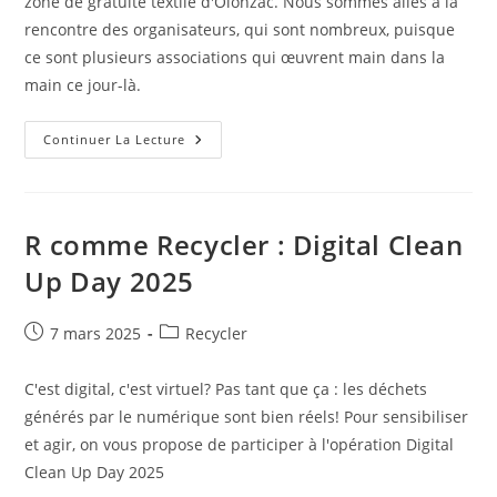
zone de gratuité textile d'Olonzac. Nous sommes allés à la
rencontre des organisateurs, qui sont nombreux, puisque
ce sont plusieurs associations qui œuvrent main dans la
main ce jour-là.
R
Continuer La Lecture
Comme
Recycler
:
Zoom
Sur
La
R comme Recycler : Digital Clean
Zone
De
Up Day 2025
Gratuité
À
Olonzac
Publication
Post
7 mars 2025
Recycler
publiée :
category:
C'est digital, c'est virtuel? Pas tant que ça : les déchets
générés par le numérique sont bien réels! Pour sensibiliser
et agir, on vous propose de participer à l'opération Digital
Clean Up Day 2025