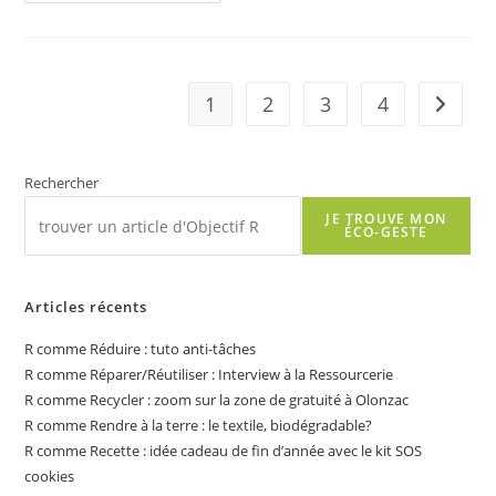
Recycler
:
Pour
L’eau
Aussi
1
2
3
4
Aller à 
Rechercher
JE TROUVE MON
ÉCO-GESTE
Articles récents
R comme Réduire : tuto anti-tâches
R comme Réparer/Réutiliser : Interview à la Ressourcerie
R comme Recycler : zoom sur la zone de gratuité à Olonzac
R comme Rendre à la terre : le textile, biodégradable?
R comme Recette : idée cadeau de fin d’année avec le kit SOS
cookies