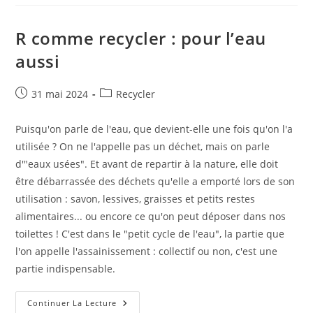
:
Et
Si
On
R comme recycler : pour l’eau
Pouvait
Agir
aussi
Contre
Le
Sur-
Emballage
Publication
Post
31 mai 2024
Recycler
?
publiée :
category:
Puisqu'on parle de l'eau, que devient-elle une fois qu'on l'a
utilisée ? On ne l'appelle pas un déchet, mais on parle
d'"eaux usées". Et avant de repartir à la nature, elle doit
être débarrassée des déchets qu'elle a emporté lors de son
utilisation : savon, lessives, graisses et petits restes
alimentaires... ou encore ce qu'on peut déposer dans nos
toilettes ! C'est dans le "petit cycle de l'eau", la partie que
l'on appelle l'assainissement : collectif ou non, c'est une
partie indispensable.
R
Continuer La Lecture
Comme