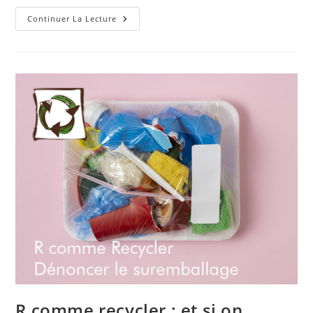
R
Continuer La Lecture
Comme
Recycler
:
Digital
Clean
Up
Day
2025
R comme recycler : et si on