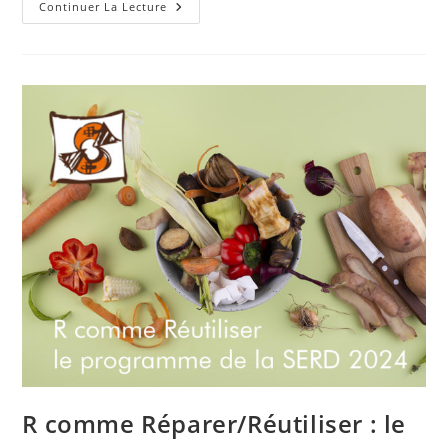
R
Continuer La Lecture
Comme
Recycler
:
Et
Si
On
Pouvait
Agir
Contre
Le
Sur-
Emballage
?
R comme Réparer/Réutiliser : le