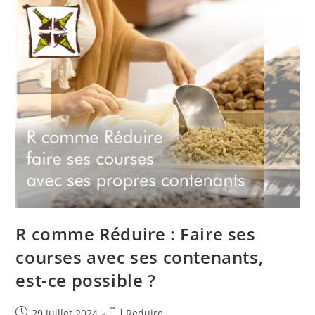
La
SERD2024,
Du
Minervois
Au
Caroux
R comme Réduire : Faire ses
courses avec ses contenants,
est-ce possible ?
Publication
Post
29 juillet 2024
Reduire