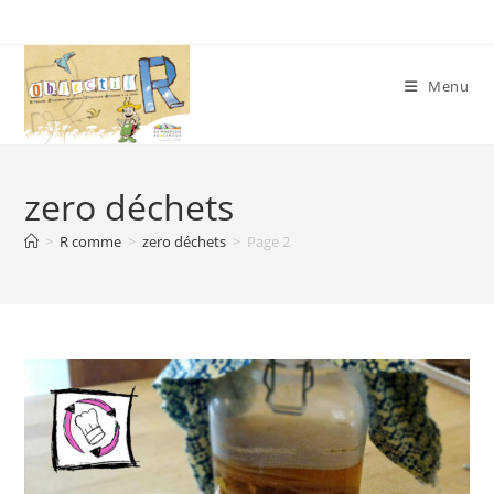
Skip
to
content
Menu
zero déchets
>
R comme
>
zero déchets
>
Page 2