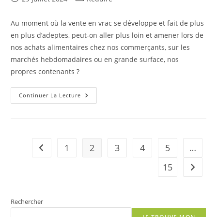
publiée :
category:
Au moment où la vente en vrac se développe et fait de plus
en plus d’adeptes, peut-on aller plus loin et amener lors de
nos achats alimentaires chez nos commerçants, sur les
marchés hebdomadaires ou en grande surface, nos
propres contenants ?
R
Continuer La Lecture
Comme
Réduire
:
Faire
Ses
Courses
Avec
1
2
3
4
5
…
Go to the previous page
Ses
Contenants,
Est-
15
Aller à 
Ce
Possible
?
Rechercher