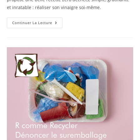
et inratable : réaliser son vinaigre soi-même.
R
Continuer La Lecture
Comme
Recette
:
Réussir
Son
Vinaigre
De
Pommes