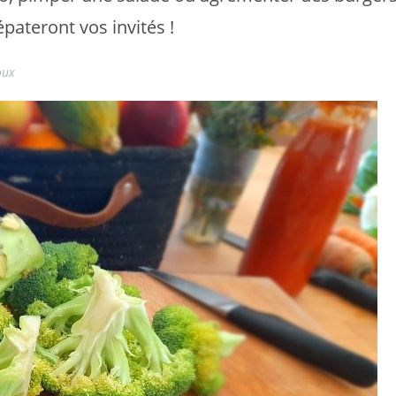
épateront vos invités !
oux