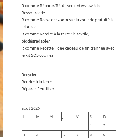
R comme Réparer/Réutiliser : Interview à la
Ressourcerie
R comme Recycler : zoom sur la zone de gratuité à
Olonzac
R comme Rendre à la terre : le textile,
biodégradable?
R comme Recette : idée cadeau de fin d’année avec
le kit SOS cookies
Recycler
Rendre à la terre
Réparer-Réutiliser
août 2026
L
M
M
J
V
S
D
1
2
3
4
5
6
7
8
9