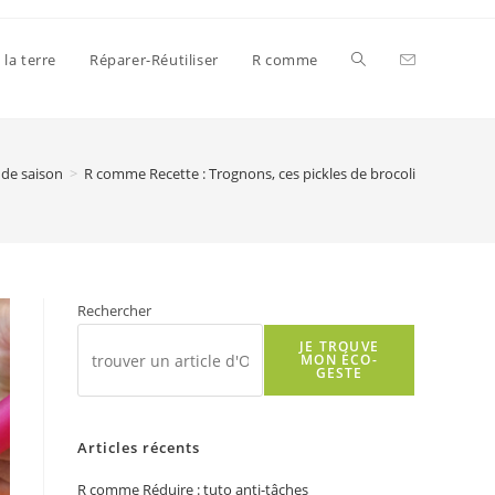
Toggle
 la terre
Réparer-Réutiliser
R comme
website
 de saison
>
R comme Recette : Trognons, ces pickles de brocoli
search
Rechercher
JE TROUVE
MON ÉCO-
GESTE
Articles récents
R comme Réduire : tuto anti-tâches