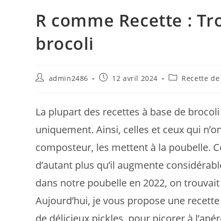
R comme Recette : Tro
brocoli
Auteur/autrice
Publication
Post
admin2486
12 avril 2024
Recette de
de
publiée :
category:
la
publication :
La plupart des recettes à base de brocoli
uniquement. Ainsi, celles et ceux qui n’o
composteur, les mettent à la poubelle. C
d’autant plus qu’il augmente considérab
dans notre poubelle en 2022, on trouvait 
Aujourd’hui, je vous propose une recette 
de délicieux pickles, pour picorer à l’a