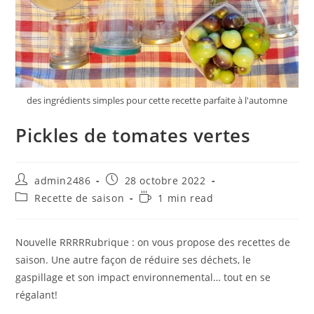
des ingrédients simples pour cette recette parfaite à l'automne
Pickles de tomates vertes
Auteur/autrice
Publication
admin2486
28 octobre 2022
de
publiée :
Post
Temps
Recette de saison
1 min read
la
category:
de
publication :
lecture :
Nouvelle RRRRRubrique : on vous propose des recettes de
saison. Une autre façon de réduire ses déchets, le
gaspillage et son impact environnemental… tout en se
régalant!