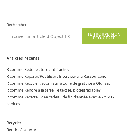
Rendre
À
La
Terre
:
Favorisons
Rechercher
L’implantation
Des
JE TROUVE MON
Auxiliaires
ÉCO-GESTE
Dans
Notre
Jardin !
Articles récents
R comme Réduire : tuto anti-tâches
R comme Réparer/Réutiliser : Interview à la Ressourcerie
R comme Recycler : zoom sur la zone de gratuité à Olonzac
R comme Rendre à la terre : le textile, biodégradable?
R comme Recette : idée cadeau de fin d’année avec le kit SOS
cookies
Recycler
Rendre à la terre