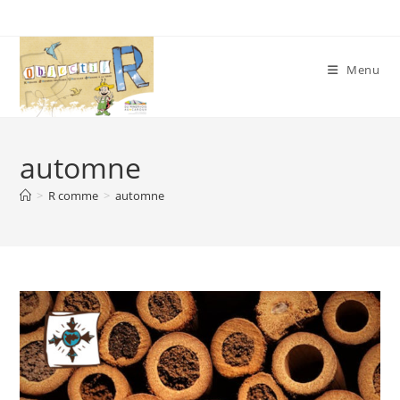
Skip
to
content
Menu
automne
>
R comme
>
automne