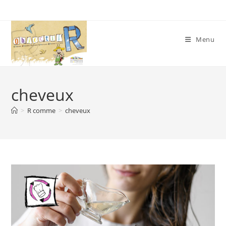
Skip
to
content
Menu
cheveux
>
R comme
>
cheveux