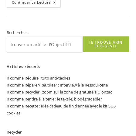
R
Continuer La Lecture
Comme
Recette
:
L’eau
De
Cuisson
Du
Rechercher
Riz,
Un
JE TROUVE MON
«
ÉCO-GESTE
Baume
De
Jouvence
»
Pour
Articles récents
Les
Cheveux
R comme Réduire : tuto anti-tâches
!
R comme Réparer/Réutiliser : Interview à la Ressourcerie
R comme Recycler : zoom sur la zone de gratuité à Olonzac
R comme Rendre à la terre : le textile, biodégradable?
R comme Recette : idée cadeau de fin d’année avec le kit SOS
cookies
Recycler