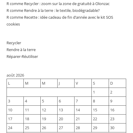
R comme Recycler : zoom sur la zone de gratuité à Olonzac
R comme Rendre à la terre : le textile, biodégradable?
R comme Recette : idée cadeau de fin d’année avec le kit SOS
cookies
Recycler
Rendre à la terre
Réparer-Réutiliser
août 2026
L
M
M
J
V
S
D
1
2
3
4
5
6
7
8
9
10
11
12
13
14
15
16
17
18
19
20
21
22
23
24
25
26
27
28
29
30