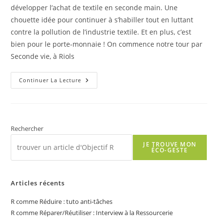
développer l’achat de textile en seconde main. Une
chouette idée pour continuer à s’habiller tout en luttant
contre la pollution de l’industrie textile. Et en plus, c’est
bien pour le porte-monnaie ! On commence notre tour par
Seconde vie, à Riols
R
Continuer La Lecture
Comme
Réutiliser/Réparer
:
Textiles
Seconde
Main :
Ces
Rechercher
Commerçant.e.s
Qui
JE TROUVE MON
Y
ÉCO-GESTE
Croient
(1/3)
Seconde
Vie,
À
Articles récents
Riols
R comme Réduire : tuto anti-tâches
R comme Réparer/Réutiliser : Interview à la Ressourcerie