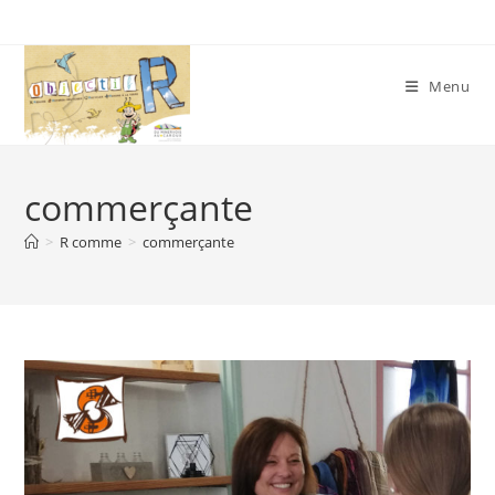
Skip
to
content
Menu
commerçante
>
R comme
>
commerçante