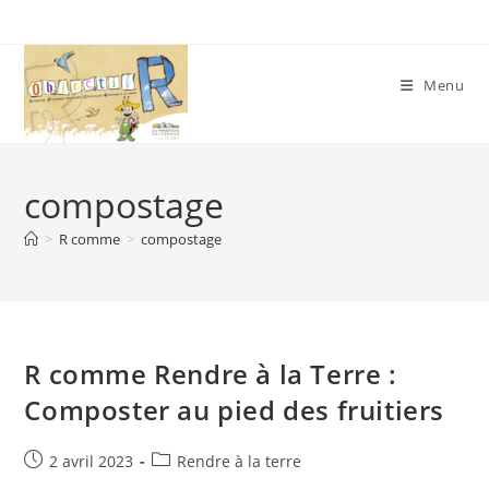
Skip
to
content
Menu
compostage
>
R comme
>
compostage
R comme Rendre à la Terre :
Composter au pied des fruitiers
Publication
Post
2 avril 2023
Rendre à la terre
publiée :
category: