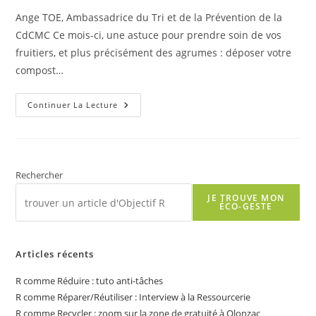
Ange TOE, Ambassadrice du Tri et de la Prévention de la
CdCMC Ce mois-ci, une astuce pour prendre soin de vos
fruitiers, et plus précisément des agrumes : déposer votre
compost…
R
Continuer La Lecture
Comme
Rendre
À
La
Terre
:
Composter
Rechercher
Au
Pied
JE TROUVE MON
Des
ÉCO-GESTE
Fruitiers
Articles récents
R comme Réduire : tuto anti-tâches
R comme Réparer/Réutiliser : Interview à la Ressourcerie
R comme Recycler : zoom sur la zone de gratuité à Olonzac