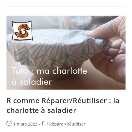
Réparer/Réutiliser:
On
A
Testé…
Le
Sac
À
Pain En
Jeans
!
R comme Réparer/Réutiliser : la
charlotte à saladier
Publication
Post
1 mars 2023
Réparer-Réutiliser
publiée :
category: