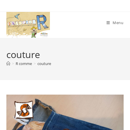
Skip
to
content
Menu
couture
>
R comme
>
couture