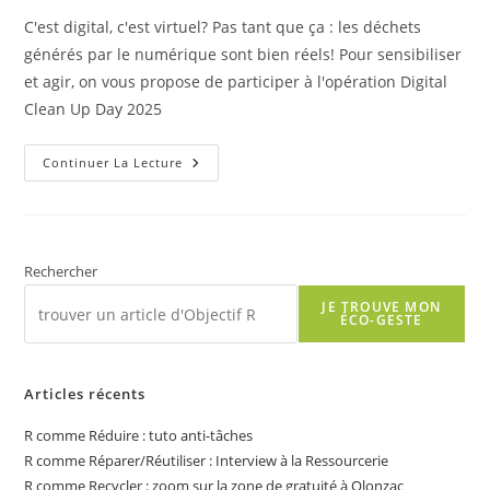
C'est digital, c'est virtuel? Pas tant que ça : les déchets
générés par le numérique sont bien réels! Pour sensibiliser
et agir, on vous propose de participer à l'opération Digital
Clean Up Day 2025
R
Continuer La Lecture
Comme
Recycler
:
Digital
Clean
Up
Day
Rechercher
2025
JE TROUVE MON
ÉCO-GESTE
Articles récents
R comme Réduire : tuto anti-tâches
R comme Réparer/Réutiliser : Interview à la Ressourcerie
R comme Recycler : zoom sur la zone de gratuité à Olonzac