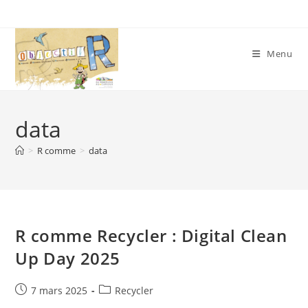
Skip
to
content
Menu
data
>
R comme
>
data
R comme Recycler : Digital Clean
Up Day 2025
Publication
Post
7 mars 2025
Recycler
publiée :
category: