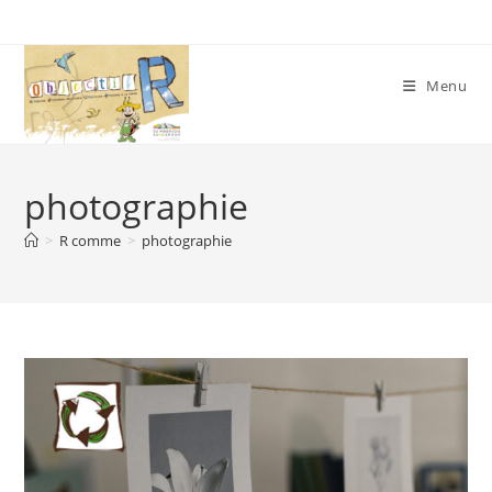
Skip
to
content
Menu
photographie
>
R comme
>
photographie