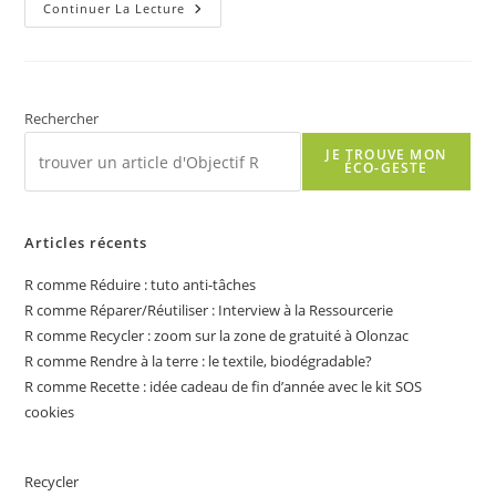
R
Continuer La Lecture
Comme
Recette
:
Mousse
Au
Chocolat
Et…
Rechercher
Pois
Chiches
JE TROUVE MON
?
ÉCO-GESTE
Chiche
!
Articles récents
R comme Réduire : tuto anti-tâches
R comme Réparer/Réutiliser : Interview à la Ressourcerie
R comme Recycler : zoom sur la zone de gratuité à Olonzac
R comme Rendre à la terre : le textile, biodégradable?
R comme Recette : idée cadeau de fin d’année avec le kit SOS
cookies
Recycler