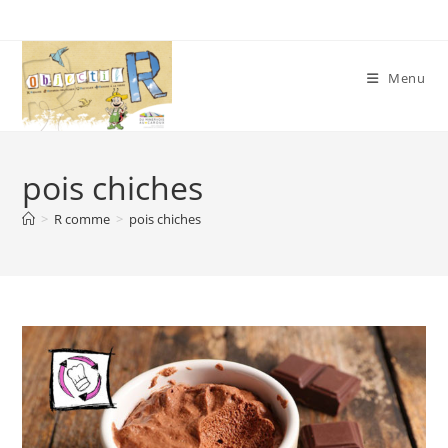
Skip
to
content
Menu
pois chiches
>
R comme
>
pois chiches