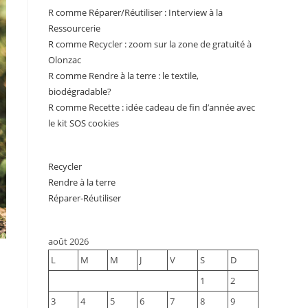
R comme Réparer/Réutiliser : Interview à la
Ressourcerie
R comme Recycler : zoom sur la zone de gratuité à
Olonzac
R comme Rendre à la terre : le textile,
biodégradable?
R comme Recette : idée cadeau de fin d’année avec
le kit SOS cookies
Recycler
Rendre à la terre
Réparer-Réutiliser
août 2026
L
M
M
J
V
S
D
1
2
3
4
5
6
7
8
9