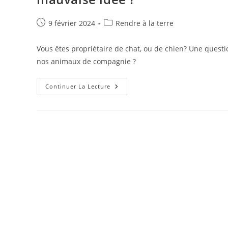
Publication
Post
9 février 2024
Rendre à la terre
publiée :
category:
Vous êtes propriétaire de chat, ou de chien? Une quest
nos animaux de compagnie ?
R
Continuer La Lecture
Comme
Rendre
À
La
Terre
:
Crottes
Dans
Le
Compost,
Bonne
Ou
Mauvaise
Idée
?