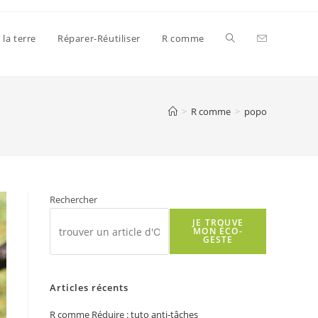
Toggle
 la terre
Réparer-Réutiliser
R comme
website
>
R comme
>
popo
search
Rechercher
JE TROUVE
MON ÉCO-
GESTE
Articles récents
R comme Réduire : tuto anti-tâches