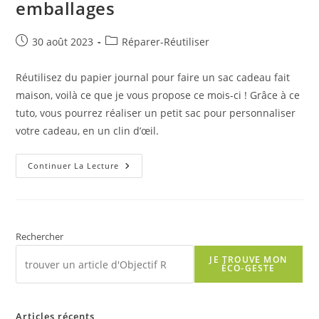
emballages
Publication
Post
30 août 2023
Réparer-Réutiliser
publiée :
category:
Réutilisez du papier journal pour faire un sac cadeau fait
maison, voilà ce que je vous propose ce mois-ci ! Grâce à ce
tuto, vous pourrez réaliser un petit sac pour personnaliser
votre cadeau, en un clin d’œil.
R
Continuer La Lecture
Comme
Réutiliser
:
Du
Papier
Pour
Faire
Rechercher
Ses
Propres
JE TROUVE MON
Emballages
ÉCO-GESTE
Articles récents