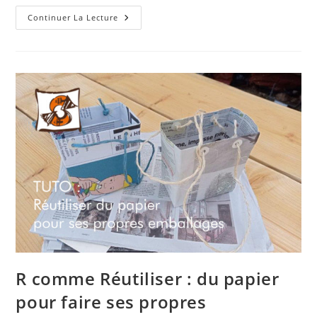
R
Continuer La Lecture
Comme
Réutiliser
:
Boites
De
Conserve
?
Boîte
À
Outils
!
R comme Réutiliser : du papier
pour faire ses propres