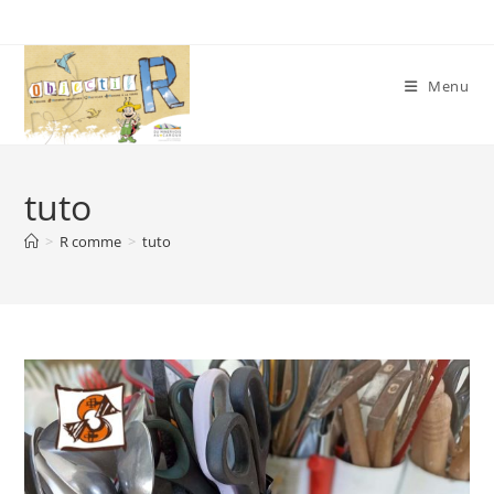
Skip
to
content
Menu
tuto
>
R comme
>
tuto