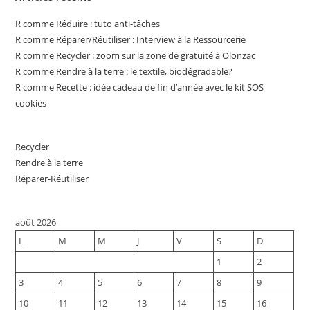
R comme Réduire : tuto anti-tâches
R comme Réparer/Réutiliser : Interview à la Ressourcerie
R comme Recycler : zoom sur la zone de gratuité à Olonzac
R comme Rendre à la terre : le textile, biodégradable?
R comme Recette : idée cadeau de fin d’année avec le kit SOS
cookies
Recycler
Rendre à la terre
Réparer-Réutiliser
août 2026
L
M
M
J
V
S
D
1
2
3
4
5
6
7
8
9
10
11
12
13
14
15
16