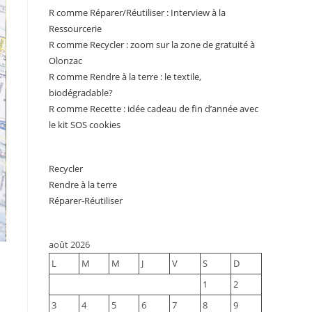
R comme Réparer/Réutiliser : Interview à la
Ressourcerie
R comme Recycler : zoom sur la zone de gratuité à
Olonzac
R comme Rendre à la terre : le textile,
biodégradable?
R comme Recette : idée cadeau de fin d’année avec
le kit SOS cookies
Recycler
Rendre à la terre
Réparer-Réutiliser
août 2026
L
M
M
J
V
S
D
1
2
3
4
5
6
7
8
9