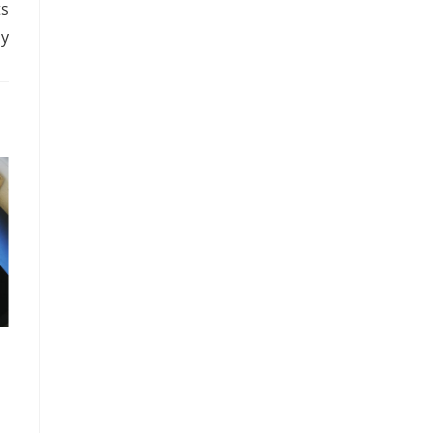
ts
ay