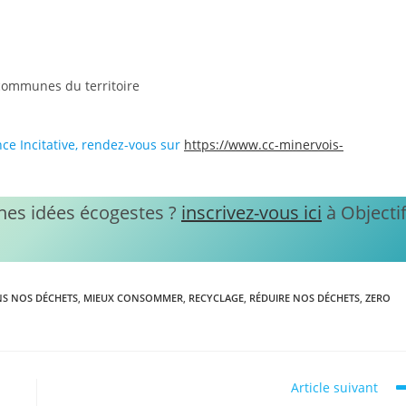
 communes du territoire
nce Incitative, rendez-vous sur
https://www.cc-minervois-
nes idées écogestes ?
inscrivez-vous ici
à Objecti
NS NOS DÉCHETS
,
MIEUX CONSOMMER
,
RECYCLAGE
,
RÉDUIRE NOS DÉCHETS
,
ZERO
Article suivant