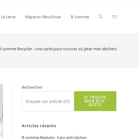
Toggle
 la terre
Réparer-Réutiliser
R comme
website
R comme Recycler : une carte pour trouver où jeter mes déchets
search
Rechercher
JE TROUVE
MON ÉCO-
GESTE
Articles récents
R comme Réduire : tuto anti-tâches