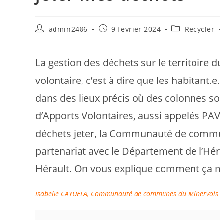
Auteur/autrice
Publication
Post
admin2486
9 février 2024
Recycler
de
publiée :
category:
la
publication :
La gestion des déchets sur le territoire 
volontaire, c’est à dire que les habitant.e
dans des lieux précis où des colonnes son
d’Apports Volontaires, aussi appelés PAV
déchets jeter, la Communauté de commu
partenariat avec le Département de l’Héra
Hérault. On vous explique comment ça 
Isabelle CAYUELA, Communauté de communes du Minervois