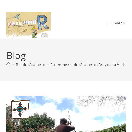
Skip
to
content
Menu
Blog
>
Rendre à la terre
>
R comme rendre à la terre : Broyez du Vert !