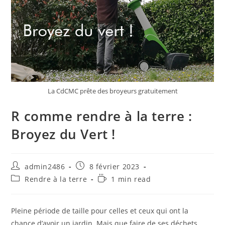
La CdCMC prête des broyeurs gratuitement
R comme rendre à la terre :
Broyez du Vert !
Auteur/autrice
Publication
admin2486
8 février 2023
de
publiée :
Post
Temps
Rendre à la terre
1 min read
la
category:
de
publication :
lecture :
Pleine période de taille pour celles et ceux qui ont la
chance d’avoir un jardin. Mais que faire de ses déchets