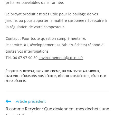
prêts renouvelables dans l’année.
Le broyat produit est très utile pour le paillage de vos
jardins ou pour apporter la matière carbonée nécessaire à
la régulation de votre composteur.
Contact : Pour toute question complémentaire,
le service 3D(Développement Durable/Déchets) répond à
toutes vos interrogations.
Tél. 04 67 97 90 30
environnement@cdcmc.fr
ÉTIQUETTES
:
BROYAT
,
BROYEUR
,
CDCMC
,
DU MINERVOIS AU CAROUX
,
ENSEMBLE RÉDUISONS NOS DÉCHETS
,
RÉDUIRE NOS DÉCHETS
,
RÉUTILISER
,
ZERO DÉCHETS
Read
Article précédent
more
R comme Recycler : Que deviennent mes déchets une
articles