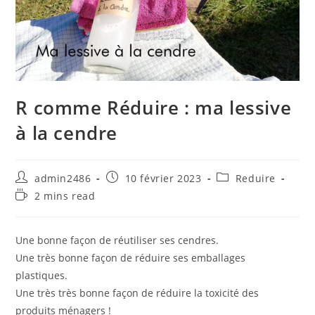
R comme Réduire : ma lessive
à la cendre
Auteur/autrice
Publication
Post
admin2486
10 février 2023
Reduire
de
publiée :
category:
Temps
2 mins read
la
de
publication :
lecture :
Une bonne façon de réutiliser ses cendres.
Une très bonne façon de réduire ses emballages
plastiques.
Une très très bonne façon de réduire la toxicité des
produits ménagers !