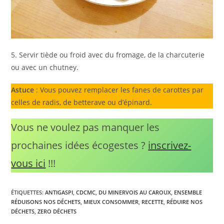
5. Servir tiède ou froid avec du fromage, de la charcuterie
ou avec un chutney.
Astuce
: Vous pouvez remplacer les fanes de carottes par
celles de radis, de betterave ou d’épinard.
Vous ne voulez pas manquer les
prochaines idées écogestes ?
inscrivez-
vous ici
!!!
ÉTIQUETTES
:
ANTIGASPI
,
CDCMC
,
DU MINERVOIS AU CAROUX
,
ENSEMBLE
RÉDUISONS NOS DÉCHETS
,
MIEUX CONSOMMER
,
RECETTE
,
RÉDUIRE NOS
DÉCHETS
,
ZERO DÉCHETS