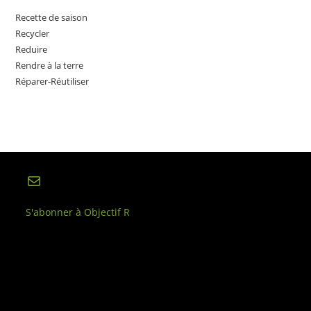
Recette de saison
Recycler
Reduire
Rendre à la terre
Réparer-Réutiliser
E-mail
S'abonner à Objectif R