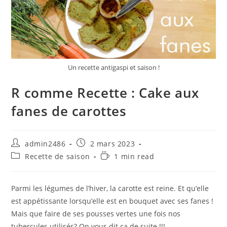
Un recette antigaspi et saison !
R comme Recette : Cake aux
fanes de carottes
Auteur/autrice
Publication
admin2486
2 mars 2023
de
publiée :
Post
Temps
Recette de saison
1 min read
la
category:
de
publication :
lecture :
Parmi les légumes de l’hiver, la carotte est reine. Et qu’elle
est appétissante lorsqu’elle est en bouquet avec ses fanes !
Mais que faire de ses pousses vertes une fois nos
tubercules utilisés? On vous dit ça de suite !!!